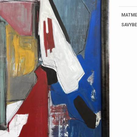
MATME
SAVYBĖ