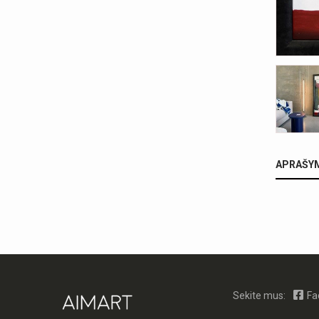
APRAŠY
Sekite mus:
Fa