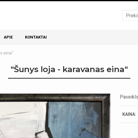
APIE
KONTAKTAI
s eina"
"Šunys loja - karavanas eina"
Paveikls
KAINA: