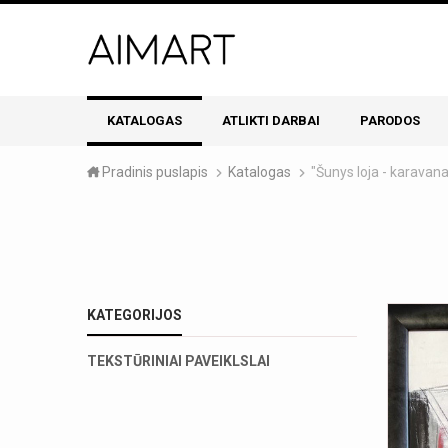
KATALOGAS
ATLIKTI DARBAI
PARODOS
Pradinis puslapis
Katalogas
"Šunys loja - karavana
KATEGORIJOS
TEKSTŪRINIAI PAVEIKLSLAI