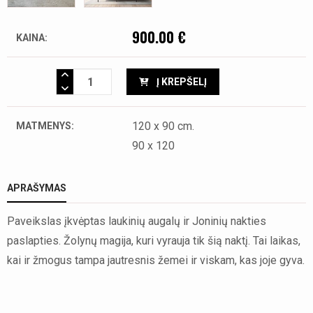
900.00 €
KAINA:
Į KREPŠELĮ
120 x 90 cm.
MATMENYS:
90 x 120
APRAŠYMAS
Paveikslas įkvėptas laukinių augalų ir Joninių nakties
paslapties. Žolynų magija, kuri vyrauja tik šią naktį. Tai laikas,
kai ir žmogus tampa jautresnis žemei ir viskam, kas joje gyva.