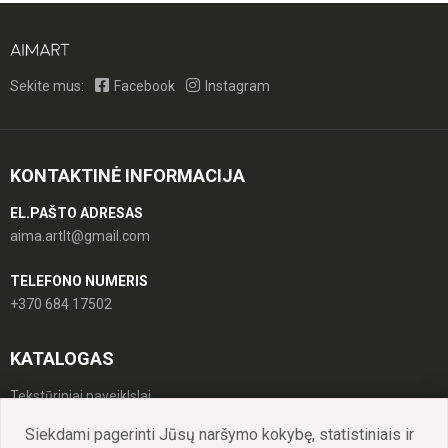
Sekite mus:
Facebook
Instagram
KONTAKTINĖ INFORMACIJA
EL.PAŠTO ADRESAS
aima.artlt@gmail.com
TELEFONO NUMERIS
+370 684 17502
KATALOGAS
Tekstūriniai paveiklslai
Siekdami pagerinti Jūsų naršymo kokybę, statistiniais ir