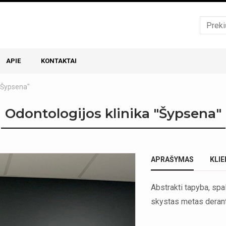
APIE
KONTAKTAI
 "Šypsena"
Odontologijos klinika "Šypsena"
APRAŠYMAS
KLI
Abstrakti tapyba, spal
skystas metas derant